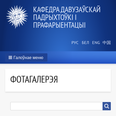
КАФЕДРА ДАВУЗАЎСКАЙ
ПАДРЫХТОЎКІ І
ПРАФАРЫЕНТАЦЫІ
Галоўнае меню
ФОТАГАЛЕРЭЯ
ПОШУК
Пошук