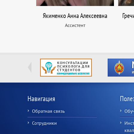
Якименко Анна Алексеевна
Греч
Ассистент
Навигация
Поле
Обратная связь
Обу
Сотрудники
Инс
ква