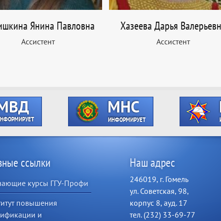
ишкина Янина Павловна
Хазеева Дарья Валерьев
Ассистент
Ассистент
зные ссылки
Наш адрес
246019, г. Гомель
чающие курсы ГГУ-Профи
ул. Советская, 98,
титут повышения
корпус 8, ауд. 17
лификации и
тел. (232) 33-69-77