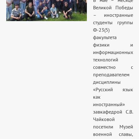
В мае – месяце
Великой Победы
– иностранные
студенты группы
Ф-23(5)
факультета
физики и
информационных
технологий
совместно с
преподавателем
дисциплины
«Русский язык
как
иностранный»
завкафедрой С.В.
Чайковой
посетили Музей
военной славы,