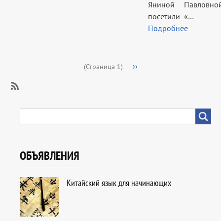
Яниной Павловно
посетили «…
Подробнее
Нумерация
Следующая
››
(Страница 1)
страниц
страница
SubscribeПодписаться
на
SEARCH
Search
Праздники
и
даты
ОБЪЯВЛЕНИЯ
Китайский язык для начинающих