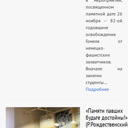
в мероприятии,
посвященном
памятной дате 26
ноября -- 82-ой
годовщине
освобождения
Гомеля от
немецко-
фашистских
захватчиков.
Вначале на
занятии
студенты…
Подробнее
«Памяти павших
будьте достойны!»
(Р.Рождественский