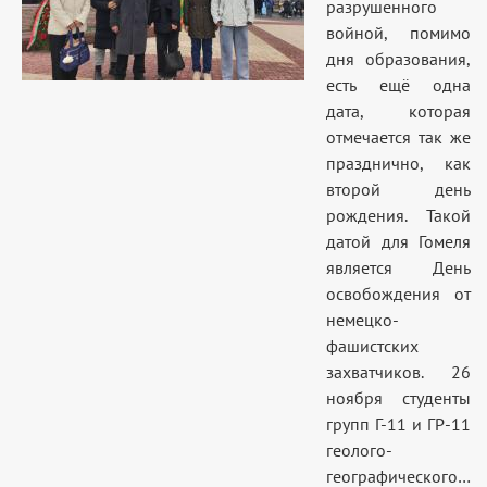
разрушенного
войной, помимо
дня образования,
есть ещё одна
дата, которая
отмечается так же
празднично, как
второй день
рождения. Такой
датой для Гомеля
является День
освобождения от
немецко-
фашистских
захватчиков. 26
ноября студенты
групп Г-11 и ГР-11
геолого-
географического…