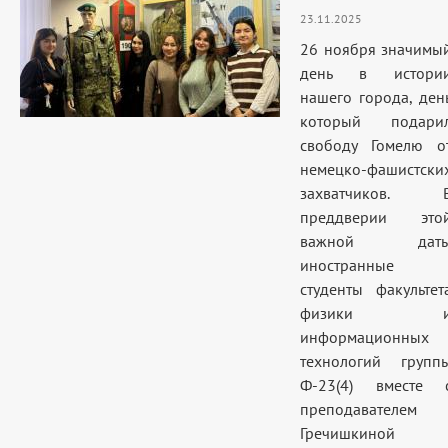
23.11.2025
26 ноября значимы
день в истори
нашего города, ден
который подари
свободу Гомелю о
немецко-фашистски
захватчиков. 
преддверии это
важной дат
иностранные
студенты факультет
физики 
информационных
технологий групп
Ф-23(4) вместе 
преподавателем
Гречишкиной