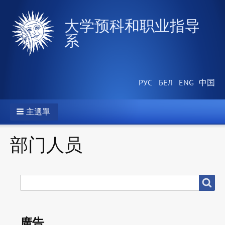
大学预科和职业指导
系
主選單
部门人员
搜
搜尋
尋
廣告