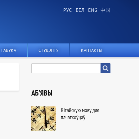
НАВУКА
СТУДЭНТУ
КАНТАКТЫ
ПОШУК
Пошук
АБ'ЯВЫ
Кітайскую мову для
пачаткоўцаў