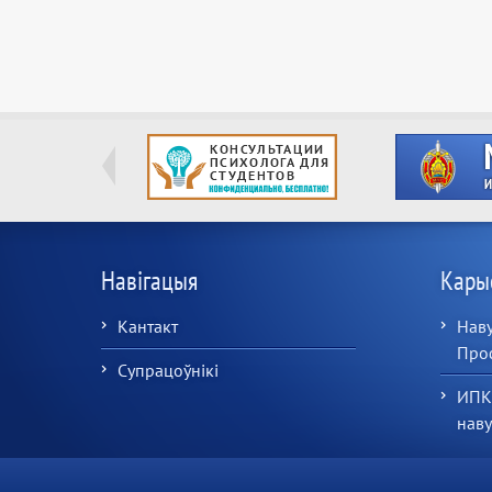
Навігацыя
Кары
Кантакт
Наву
Про
Супрацоўнікі
ИПК
нав