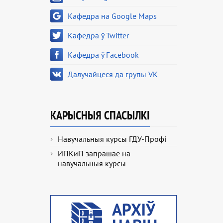
Кафедра на Google Maps
Кафедра ў Twitter
Кафедра ў Facebook
Далучайцеся да групы VK
КАРЫСНЫЯ СПАСЫЛКІ
Навучальныя курсы ГДУ-Профі
ИПКиП запрашае на
навучальныя курсы