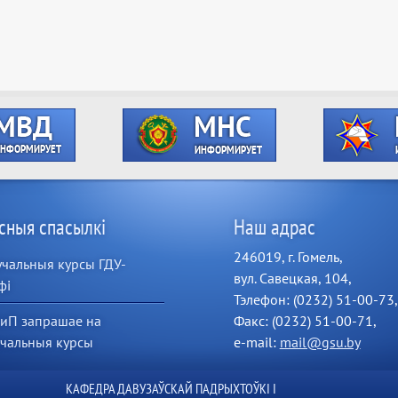
сныя спасылкі
Наш адрас
246019, г. Гомель,
чальныя курсы ГДУ-
вул. Савецкая, 104,
фі
Тэлефон: (0232) 51-00-73,
иП запрашае на
Факс: (0232) 51-00-71,
учальныя курсы
e-mail:
mail@gsu.by
КАФЕДРА ДАВУЗАЎСКАЙ ПАДРЫХТОЎКІ І